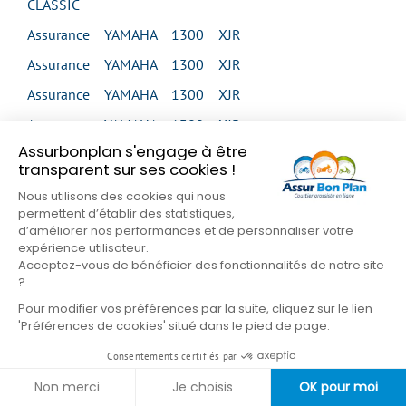
CLASSIC
Assurance YAMAHA 1300 XJR
Assurance YAMAHA 1300 XJR
Assurance YAMAHA 1300 XJR
Assurance YAMAHA 1300 XJR
Assurbonplan s'engage à être
Assurance YAMAHA 1300 XJR SP
transparent sur ses cookies !
Assurance YAMAHA 1300 XVS MIDNIGHT STAR
Nous utilisons des cookies qui nous
permettent d’établir des statistiques,
Assurance YAMAHA 1300 XVS MIDNIGHT STAR
d’améliorer nos performances et de personnaliser votre
Assurance YAMAHA 1300 XVS TOUR CLASSIC
expérience utilisateur.
Acceptez-vous de bénéficier des fonctionnalités de notre site
Assurance YAMAHA 1300 XVZ VENTURE
?
Assurance YAMAHA 1300 XVZ ROYAL STAR
Pour modifier vos préférences par la suite, cliquez sur le lien
'Préférences de cookies' situé dans le pied de page.
VENTURE
Consentements certifiés par
Assurance YAMAHA 1600 XV WILD STAR
Non merci
Je choisis
OK pour moi
Assurance YAMAHA 1600 XV WILD STAR