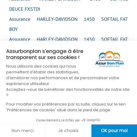
DEUCE FXSTDI
Assurance HARLEY-DAVIDSON 1450 SOFTAIL FAT
BOY
Assurance HARLEY-DAVIDSON 1450 SOFTAIL FAT
BOY
Assurbonplan s'engage à être
transparent sur ses cookies !
Assurance HARLEY-DAVIDSON 1450 SOFTAIL FAT
Nous utilisons des cookies qui nous
BOY
permettent d’établir des statistiques,
d’améliorer nos performances et de personnaliser votre
Assurance HARLEY-DAVIDSON 1450 SOFTAIL FAT
expérience utilisateur.
Acceptez-vous de bénéficier des fonctionnalités de notre site
BOY
?
Assurance HARLEY-DAVIDSON 1450 SOFTAIL FAT
Pour modifier vos préférences par la suite, cliquez sur le lien
BOY
'Préférences de cookies' situé dans le pied de page.
Assurance HARLEY-DAVIDSON 1450 SOFTAIL FAT
Consentements certifiés par
BOY FLSTFI
Non merci
Je choisis
OK pour moi