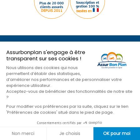
Souscription et
Plus de 20 000
gestion 100 %
clients assurés
DEPUIS 2011
basées en
Qui sommes nous ?
Plan du site
Nous contacter
Assurbonplan s'engage à être
transparent sur ses cookies !
Mentions légales
Conditions Générales
Nos partenaires
Gestion des cookies
Nous utilisons des cookies qui nous
Formulaire de résiliation
permettent d’établir des statistiques,
d’améliorer nos performances et de personnaliser votre
expérience utilisateur.
Suivez-nous sur les réseaux
Acceptez-vous de bénéficier des fonctionnalités de notre site
?
Pour modifier vos préférences par la suite, cliquez sur le lien
'Préférences de cookies' situé dans le pied de page.
Consentements certifiés par
Non merci
Je choisis
OK pour moi