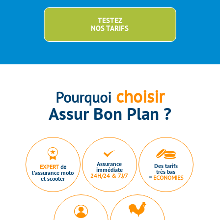
TESTEZ
NOS TARIFS
choisir
Pourquoi
Assur Bon Plan ?
Assurance
Des tarifs
EXPERT
de
immédiate
très bas
l’assurance moto
24H/24 & 7J/7
=
ECONOMIES
et scooter