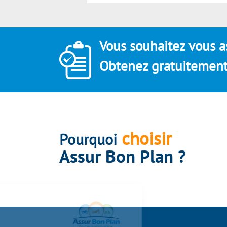
Vous souhaitez vous a
Obtenez gratuitement 
choisir
Pourquoi
Assur Bon Plan ?
Assurbonplan s'engage à
être transparent sur ses
cookies !
Nous utilisons des cookies qui nous
permettent d’établir des statistiques, d’améliorer nos