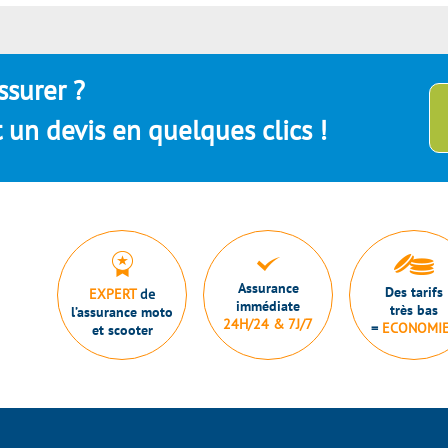
ssurer ?
un devis en quelques clics !
Assurance
Des tarifs
EXPERT
de
immédiate
très bas
l’assurance moto
24H/24 & 7J/7
=
ECONOMI
et scooter