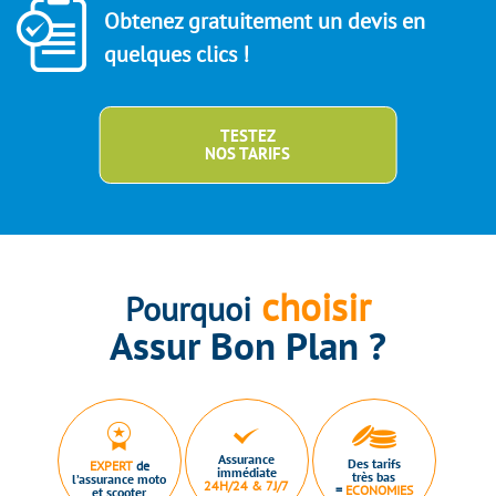
Obtenez gratuitement un devis en
quelques clics !
TESTEZ
NOS TARIFS
choisir
Pourquoi
Assur Bon Plan ?
Assurance
Des tarifs
EXPERT
de
immédiate
très bas
l’assurance moto
24H/24 & 7J/7
=
ECONOMIES
et scooter