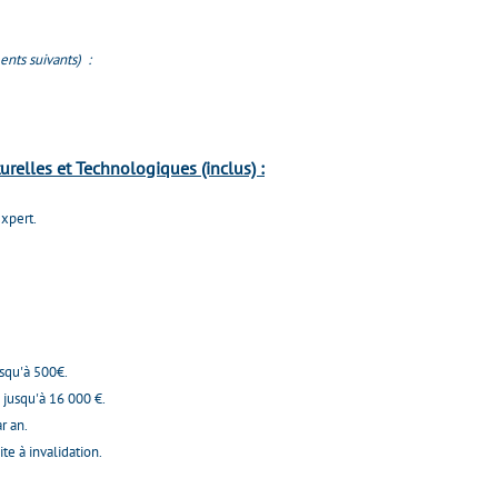
nts suivants) :
urelles et Technologiques (inclus) :
xpert.
usqu'à 500€.
 jusqu'à 16 000 €.
r an.
e à invalidation.