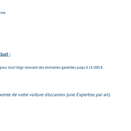
nne.
clus)
:
 pour tout litige relevant des domaines garanties jusqu’à 16 000 €.
vente de votre voiture d'occasion (une Expertise par an).