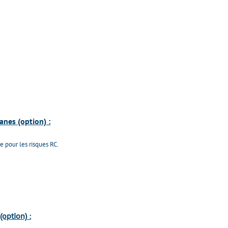
vanes
(option) :
e pour les risques RC.
(option)
: