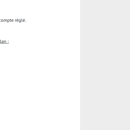
compte réglé.
lan :