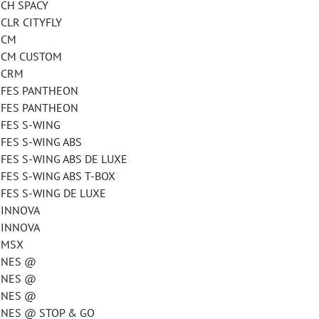
H SPACY
R CITYFLY
 CM
CM CUSTOM
CRM
ES PANTHEON
ES PANTHEON
ES S-WING
S S-WING ABS
 S-WING ABS DE LUXE
 S-WING ABS T-BOX
S S-WING DE LUXE
INNOVA
INNOVA
MSX
NES @
NES @
NES @
S @ STOP & GO