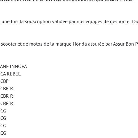
une fois la souscription validée par nos équipes de gestion et l'a
e scooter et de motos de la marque Honda assurée par Assur Bon P
NF INNOVA
A REBEL
CBF
BR R
BR R
BR R
CG
CG
CG
CG