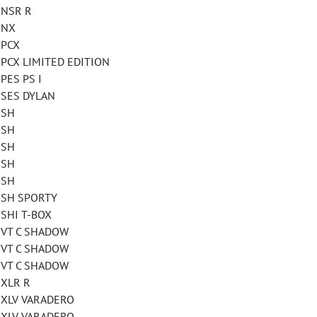
NSR R
NX
PCX
 LIMITED EDITION
S PS I
ES DYLAN
SH
SH
SH
SH
SH
H SPORTY
HI T-BOX
T C SHADOW
T C SHADOW
T C SHADOW
LR R
LV VARADERO
LV VARADERO