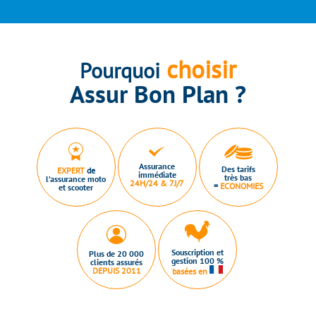
choisir
Pourquoi
Assur Bon Plan ?
Assurance
Des tarifs
EXPERT
de
immédiate
très bas
l’assurance moto
24H/24 & 7J/7
=
ECONOMIES
et scooter
Souscription et
Plus de 20 000
gestion 100 %
clients assurés
DEPUIS 2011
basées en