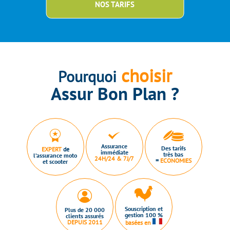
NOS TARIFS
choisir
Pourquoi
Assur Bon Plan ?
Assurance
Des tarifs
EXPERT
de
immédiate
très bas
l’assurance moto
24H/24 & 7J/7
=
ECONOMIES
et scooter
Souscription et
Plus de 20 000
gestion 100 %
clients assurés
DEPUIS 2011
basées en