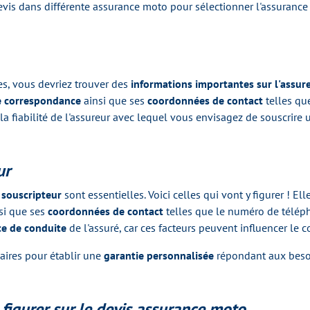
 devis dans différente assurance moto pour sélectionner l'assurance
es, vous devriez trouver des
informations importantes sur l'assur
e correspondance
ainsi que ses
coordonnées de contact
telles qu
la fiabilité de l'assureur avec lequel vous envisagez de souscrire
ur
 souscripteur
sont essentielles. Voici celles qui vont y figurer ! E
nsi que ses
coordonnées de contact
telles que le numéro de télépho
ce de conduite
de l'assuré, car ces facteurs peuvent influencer le c
aires pour établir une
garantie personnalisée
répondant aux beso
 figurer sur le devis assurance moto