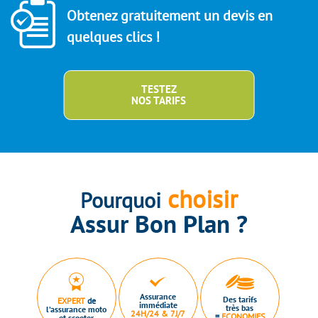
Obtenez gratuitement un devis en
quelques clics !
TESTEZ
NOS TARIFS
choisir
Pourquoi
Assur Bon Plan ?
Assurance
Des tarifs
EXPERT
de
immédiate
très bas
l’assurance moto
24H/24 & 7J/7
=
ECONOMIES
et scooter