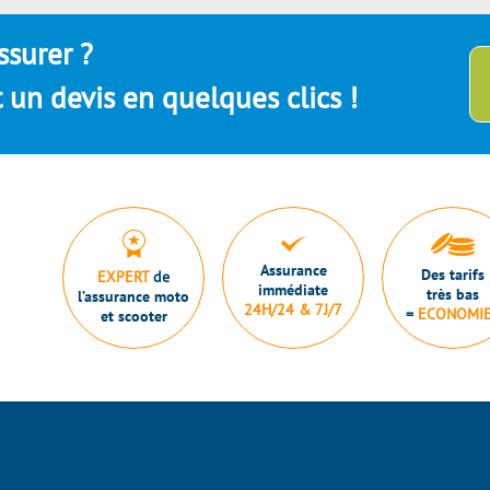
ssurer ?
un devis en quelques clics !
Assurance
Des tarifs
EXPERT
de
immédiate
très bas
l’assurance moto
24H/24 & 7J/7
=
ECONOMI
et scooter