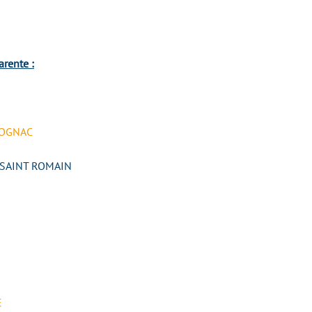
arente :
 COGNAC
0 SAINT ROMAIN
E