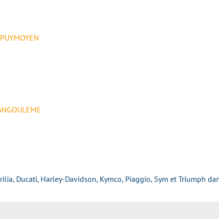
0 PUYMOYEN
0 ANGOULEME
rilia, Ducati, Harley-Davidson, Kymco, Piaggio, Sym et Triumph da