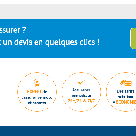
ssurer ?
un devis en quelques clics !
Assurance
Des tarifs
EXPERT
de
immédiate
très bas
l’assurance moto
24H/24 & 7J/7
=
ECONOMI
et scooter