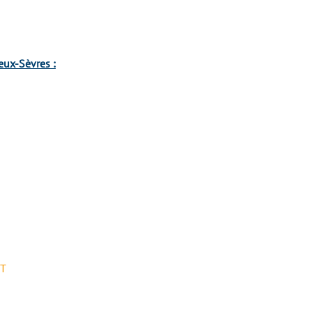
eux-Sèvres :
RT