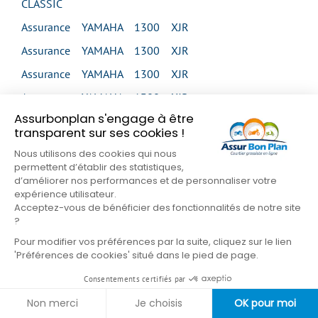
CLASSIC
Assurance YAMAHA 1300 XJR
Assurance YAMAHA 1300 XJR
Assurance YAMAHA 1300 XJR
Assurance YAMAHA 1300 XJR
Assurbonplan s'engage à être
Assurance YAMAHA 1300 XJR SP
transparent sur ses cookies !
Assurance YAMAHA 1300 XVS MIDNIGHT STAR
Nous utilisons des cookies qui nous
permettent d’établir des statistiques,
Assurance YAMAHA 1300 XVS MIDNIGHT STAR
d’améliorer nos performances et de personnaliser votre
Assurance YAMAHA 1300 XVS TOUR CLASSIC
expérience utilisateur.
Acceptez-vous de bénéficier des fonctionnalités de notre site
Assurance YAMAHA 1300 XVZ VENTURE
?
Assurance YAMAHA 1300 XVZ ROYAL STAR
Pour modifier vos préférences par la suite, cliquez sur le lien
'Préférences de cookies' situé dans le pied de page.
VENTURE
Consentements certifiés par
Assurance YAMAHA 1600 XV WILD STAR
Non merci
Je choisis
OK pour moi
Assurance YAMAHA 1600 XV WILD STAR