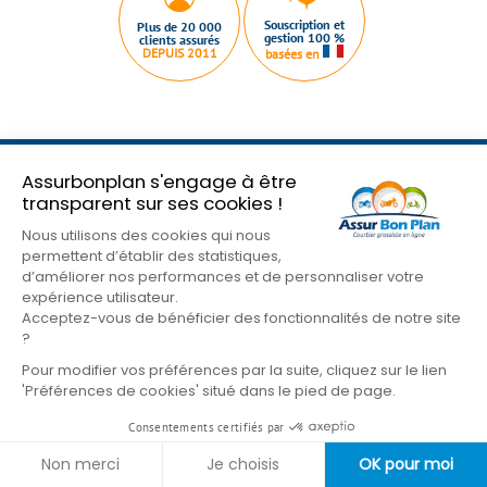
Souscription et
Plus de 20 000
gestion 100 %
clients assurés
DEPUIS 2011
basées en
Assurbonplan s'engage à être
Qui sommes nous ?
Plan du site
Nous contacter
transparent sur ses cookies !
Mentions légales
Conditions Générales
Nous utilisons des cookies qui nous
Nos partenaires
Gestion des cookies
permettent d’établir des statistiques,
Formulaire de résiliation
d’améliorer nos performances et de personnaliser votre
expérience utilisateur.
Suivez-nous sur les réseaux
Acceptez-vous de bénéficier des fonctionnalités de notre site
?
Pour modifier vos préférences par la suite, cliquez sur le lien
'Préférences de cookies' situé dans le pied de page.
Consentements certifiés par
Non merci
Je choisis
OK pour moi