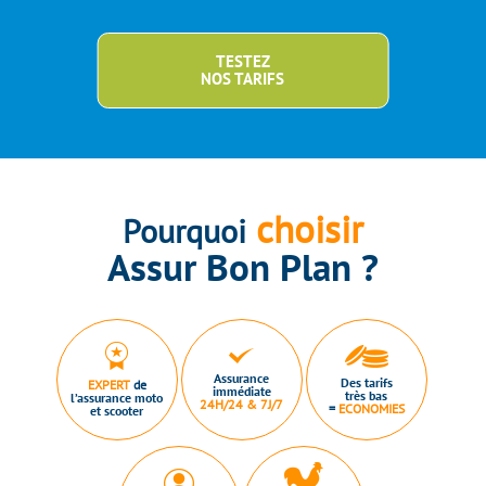
TESTEZ
NOS TARIFS
choisir
Pourquoi
Assur Bon Plan ?
Assurance
Des tarifs
EXPERT
de
immédiate
très bas
l’assurance moto
24H/24 & 7J/7
=
ECONOMIES
et scooter