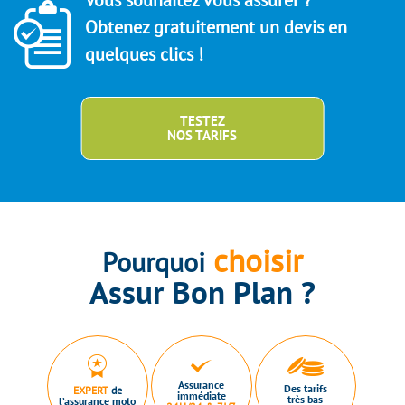
Vous souhaitez vous assurer ?
Obtenez gratuitement un devis en
quelques clics !
TESTEZ
NOS TARIFS
choisir
Pourquoi
Assur Bon Plan ?
Assurance
Des tarifs
EXPERT
de
immédiate
très bas
l’assurance moto