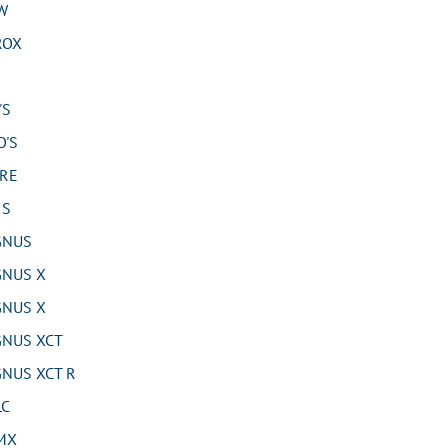
W
ROX
'S
'S
RE
 S
GNUS
NUS X
NUS X
NUS XCT
NUS XCT R
LC
MX