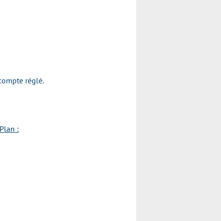
.
acompte réglé.
Plan :