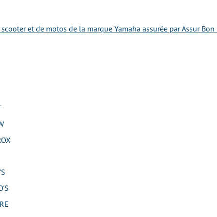
e scooter et de motos de la marque Yamaha assurée par Assur Bon 
T
W
ROX
'S
'S
RE