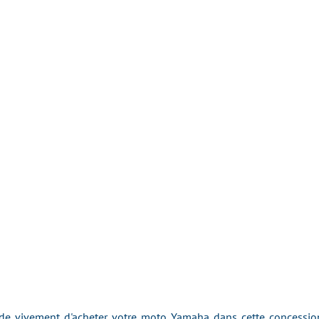
 vivement d'acheter votre moto Yamaha dans cette concession 