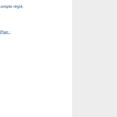
acompte réglé.
Plan :