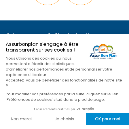
Qui sommes nous ?
Plan du site
Nous contacter
Mentions légales
Conditions Générales
Assurbonplan s'engage à être
Nos partenaires
Gestion des cookies
transparent sur ses cookies !
Formulaire de résiliation
Nous utilisons des cookies qui nous
permettent d’établir des statistiques,
Suivez-nous sur les réseaux
d’améliorer nos performances et de personnaliser votre
expérience utilisateur.
Acceptez-vous de bénéficier des fonctionnalités de notre site
?
Pour modifier vos préférences par la suite, cliquez sur le lien
'Préférences de cookies' situé dans le pied de page.
Consentements certifiés par
Non merci
Je choisis
OK pour moi
Axeptio consent
Plateforme de Gestion du Consentement : Personnalisez vos Opti